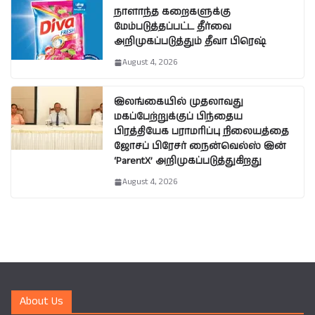
நாளாந்த கறைகளுக்கு
மேம்படுத்தப்பட்ட தீர்வை
அறிமுகப்படுத்தும் தீவா பிரெஷ்
August 4, 2026
இலங்கையில் முதலாவது
மகப்பேற்றுக்குப் பிந்தைய
பிரத்தியேக பராமரிப்பு நிலையத்தை
ஜோசப் பிரேசர் நைன்வெல்ஸ் இன்
‘ParentX’ அறிமுகப்படுத்துகிறது
August 4, 2026
About Us