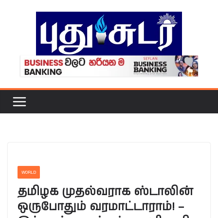
Skip
to
content
WORLD
தமிழக முதல்வராக ஸ்டாலின்
ஒருபோதும் வரமாட்டாராம்! –