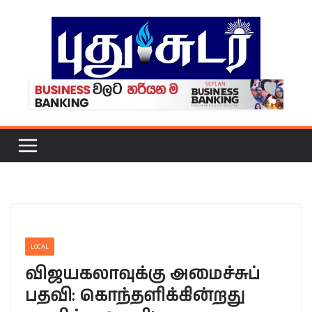
Skip
to
content
LOCAL
விஜயகலாவுக்கு அமைச்சுப்
பதவி: கொந்தளிக்கின்றது