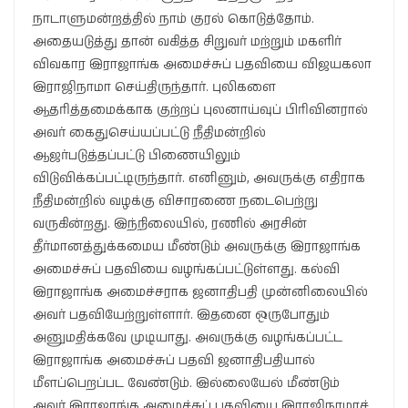
நாடாளுமன்றத்தில் நாம் குரல் கொடுத்தோம்.
அதையடுத்து தான் வகித்த சிறுவர் மற்றும் மகளிர்
விவகார இராஜாங்க அமைச்சுப் பதவியை விஜயகலா
இராஜிநாமா செய்திருந்தார். புலிகளை
ஆதரித்தமைக்காக குற்றப் புலனாய்வுப் பிரிவினரால்
அவர் கைதுசெய்யப்பட்டு நீதிமன்றில்
ஆஜர்படுத்தப்பட்டு பிணையிலும்
விடுவிக்கப்பட்டிருந்தார். எனினும், அவருக்கு எதிராக
நீதிமன்றில் வழக்கு விசாரணை நடைபெற்று
வருகின்றது. இந்நிலையில், ரணில் அரசின்
தீர்மானத்துக்கமைய மீண்டும் அவருக்கு இராஜாங்க
அமைச்சுப் பதவியை வழங்கப்பட்டுள்ளது. கல்வி
இராஜாங்க அமைச்சராக ஜனாதிபதி முன்னிலையில்
அவர் பதவியேற்றுள்ளார். இதனை ஒருபோதும்
அனுமதிக்கவே முடியாது. அவருக்கு வழங்கப்பட்ட
இராஜாங்க அமைச்சுப் பதவி ஜனாதிபதியால்
மீளப்பெறப்பட வேண்டும். இல்லையேல் மீண்டும்
அவர் இராஜாங்க அமைச்சுப் பதவியை இராஜிநாமாச்