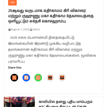
JOBS
25ஆவது வருடமாக கதிர்காமம் கிரி விகாரை
மற்றும் ருஹுணு மகா கதிர்காம தேவாலயத்தை
ஒளியூட்டும் சுதேசி கொஹொம்ப;
August 7, 2026
Editor
2026 எசல பௌர்ணமி தினத்தையிட்டு,
இலங்கையின் இரண்டு முக்கிய வழிபாட்டுத்
தலங்களான கதிர்காமம் கிரி விகாரை மற்றும்
ருஹுணு மகா கதிர்காம தேவாலயங்களை, மூலிகை
பராமரிப்பு
Share this:
காலியில் தனது புதிய மாபெரும்