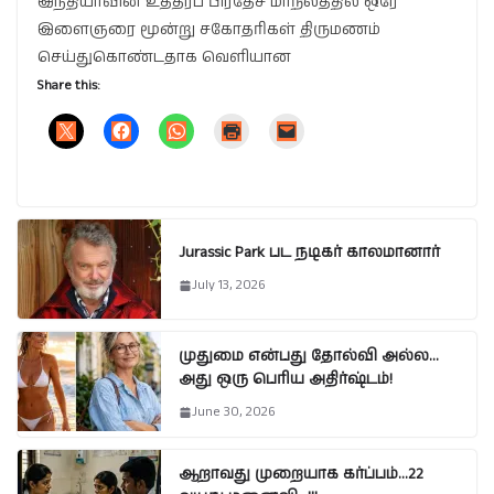
இந்தியாவின் உத்தரப் பிரதேச மாநிலத்தில் ஒரே
இளைஞரை மூன்று சகோதரிகள் திருமணம்
செய்துகொண்டதாக வெளியான
Share this:
Jurassic Park பட நடிகர் காலமானார்
July 13, 2026
முதுமை என்பது தோல்வி அல்ல…
அது ஒரு பெரிய அதிர்ஷ்டம்!
June 30, 2026
ஆறாவது முறையாக கர்ப்பம்…22