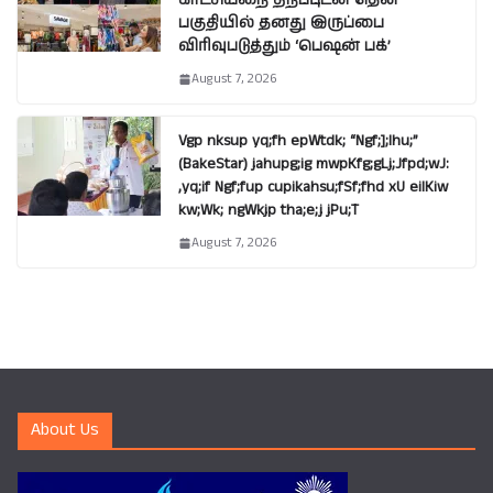
காட்சியறை திறப்புடன் தென்
பகுதியில் தனது இருப்பை
விரிவுபடுத்தும் ‘பெஷன் பக்’
August 7, 2026
Vgp nksup yq;fh epWtdk; “Ngf;];lhu;”
(BakeStar) jahupg;ig mwpKfg;gLj;Jfpd;wJ:
,yq;if Ngf;fup cupikahsu;fSf;fhd xU eilKiw
kw;Wk; ngWkjp tha;e;j jPu;T
August 7, 2026
About Us