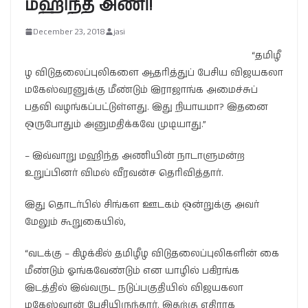
மஹிந்த அணி!
December 23, 2018
jasi
“தமிழீ
ழ விடுதலைப்புலிகளை ஆதரித்துப் பேசிய விஜயகலா
மகேஸ்வரனுக்கு மீண்டும் இராஜாங்க அமைச்சுப்
பதவி வழங்கப்பட்டுள்ளது. இது நியாயமா? இதனை
ஒருபோதும் அனுமதிக்கவே முடியாது.”
– இவ்வாறு மஹிந்த அணியின் நாடாளுமன்ற
உறுப்பினர் விமல் வீரவன்ச தெரிவித்தார்.
இது தொடர்பில் சிங்கள ஊடகம் ஒன்றுக்கு அவர்
மேலும் கூறுகையில்,
“வடக்கு – கிழக்கில் தமிழீழ விடுதலைப்புலிகளின் கை
மீண்டும் ஓங்கவேண்டும் என யாழில் பகிரங்க
இடத்தில் இவ்வருட நடுப்பகுதியில் விஜயகலா
மகேஸ்வரன் பேசியிருந்தார். இதற்கு எதிராக