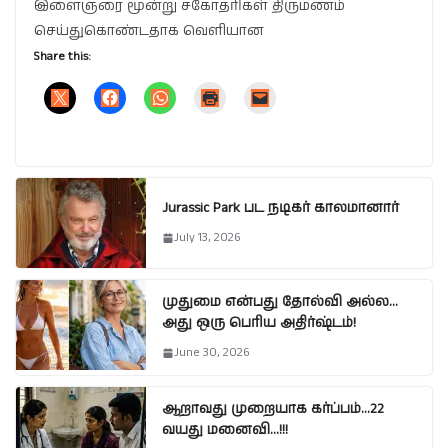
இளைஞரை மூன்று சகோதரிகள் திருமணம்
செய்துகொண்டதாக வெளியான
Share this:
Jurassic Park பட நடிகர் காலமானார்
July 13, 2026
முதுமை என்பது தோல்வி அல்ல…
அது ஒரு பெரிய அதிர்ஷ்டம்!
June 30, 2026
ஆறாவது முறையாக கர்ப்பம்…22
வயது மனைவி…!!!