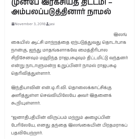
முன்பே இரகசியத் திட்டம்! –
அம்பலப்படுத்தினார் நாமல்
November 3, 2018
jasi
இலங்
கையில் ஆட்சி மாற்றத்தை ஏற்படுத்துவது தொடர்பாக
நான்கு, ஐந்து மாதங்களாகவே மைத்திரிபால
சிறிசேனவும் மஹிந்த ராஜபக்ஷவும் திட்டமிட்டு வந்தனர்
என்று நாடாளுமன்ற உறுப்பினர் நாமல் ராஜபக்ஷ
தெரிவித்துள்ளார்.
இந்தியாவின் என்.டி.ரி.வி. தொலைக்காட்சிக்கு
அளித்துள்ள செவ்வியிலேயே அவர் இதனைக்
கூறியுள்ளார்.
“ஜனாதிபதியின் விருப்பம் மற்றும் அழைப்பின்
பேரிலேயே, எனது தந்தை இலங்கையின் பிரதமராகப்
பதவியேற்றார்.